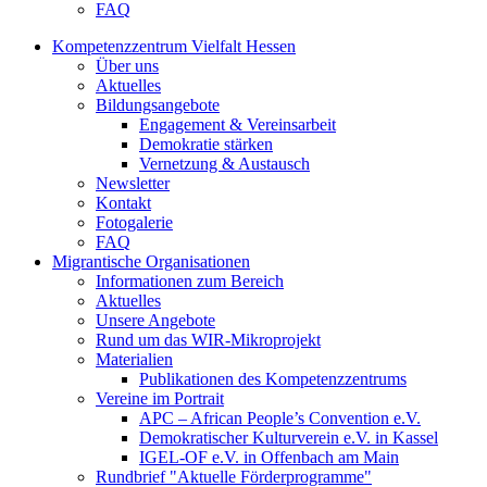
FAQ
Kompetenzzentrum Vielfalt Hessen
Über uns
Aktuelles
Bildungsangebote
Engagement & Vereinsarbeit
Demokratie stärken
Vernetzung & Austausch
Newsletter
Kontakt
Fotogalerie
FAQ
Migrantische Organisationen
Informationen zum Bereich
Aktuelles
Unsere Angebote
Rund um das WIR-Mikroprojekt
Materialien
Publikationen des Kompetenzzentrums
Vereine im Portrait
APC – African People’s Convention e.V.
Demokratischer Kulturverein e.V. in Kassel
IGEL-OF e.V. in Offenbach am Main
Rundbrief "Aktuelle Förderprogramme"