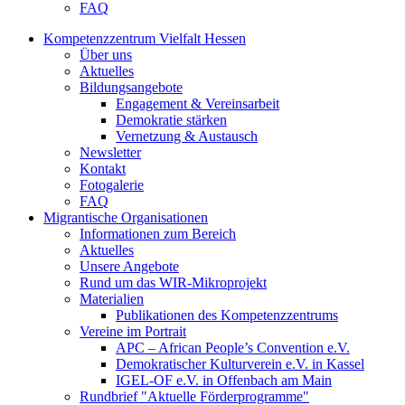
FAQ
Kompetenzzentrum Vielfalt Hessen
Über uns
Aktuelles
Bildungsangebote
Engagement & Vereinsarbeit
Demokratie stärken
Vernetzung & Austausch
Newsletter
Kontakt
Fotogalerie
FAQ
Migrantische Organisationen
Informationen zum Bereich
Aktuelles
Unsere Angebote
Rund um das WIR-Mikroprojekt
Materialien
Publikationen des Kompetenzzentrums
Vereine im Portrait
APC – African People’s Convention e.V.
Demokratischer Kulturverein e.V. in Kassel
IGEL-OF e.V. in Offenbach am Main
Rundbrief "Aktuelle Förderprogramme"