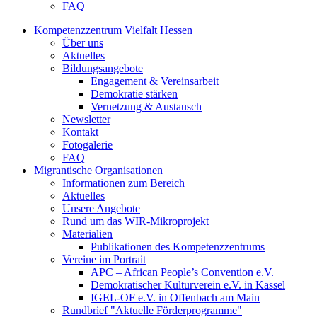
FAQ
Kompetenzzentrum Vielfalt Hessen
Über uns
Aktuelles
Bildungsangebote
Engagement & Vereinsarbeit
Demokratie stärken
Vernetzung & Austausch
Newsletter
Kontakt
Fotogalerie
FAQ
Migrantische Organisationen
Informationen zum Bereich
Aktuelles
Unsere Angebote
Rund um das WIR-Mikroprojekt
Materialien
Publikationen des Kompetenzzentrums
Vereine im Portrait
APC – African People’s Convention e.V.
Demokratischer Kulturverein e.V. in Kassel
IGEL-OF e.V. in Offenbach am Main
Rundbrief "Aktuelle Förderprogramme"