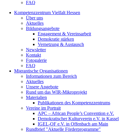
FAQ
Kompetenzzentrum Vielfalt Hessen
Über uns
Aktuelles
Bildungsangebote
Engagement & Vereinsarbeit
Demokratie stärken
Vernetzung & Austausch
Newsletter
Kontakt
Fotogalerie
FAQ
Migrantische Organisationen
Informationen zum Bereich
Aktuelles
Unsere Angebote
Rund um das WIR-Mikroprojekt
Materialien
Publikationen des Kompetenzzentrums
Vereine im Portrait
APC – African People’s Convention e.V.
Demokratischer Kulturverein e.V. in Kassel
IGEL-OF e.V. in Offenbach am Main
Rundbrief "Aktuelle Förderprogramme"