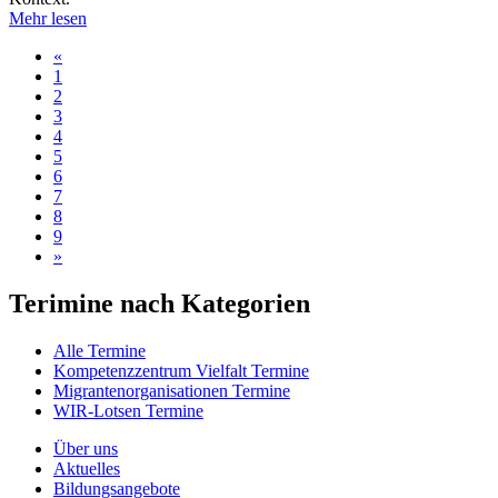
Mehr lesen
«
1
2
3
4
5
6
7
8
9
»
Terimine nach Kategorien
Alle Termine
Kompetenzzentrum Vielfalt Termine
Migrantenorganisationen Termine
WIR-Lotsen Termine
Über uns
Aktuelles
Bildungsangebote