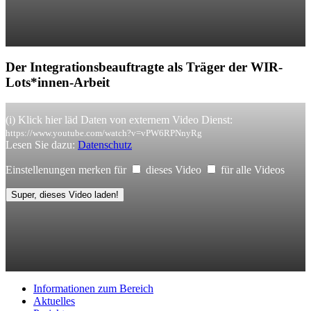
Der Integrationsbeauftragte als Träger der WIR-
Lots*innen-Arbeit
(i) Klick hier läd Daten von externem Video Dienst:
https://www.youtube.com/watch?v=vPW6RPNnyRg
Lesen Sie dazu:
Datenschutz
Einstellenungen merken für
dieses Video
für alle Videos
Super, dieses Video laden!
Informationen zum Bereich
Aktuelles