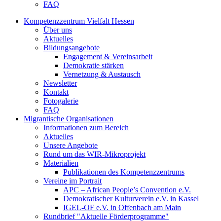
FAQ
Kompetenzzentrum Vielfalt Hessen
Über uns
Aktuelles
Bildungsangebote
Engagement & Vereinsarbeit
Demokratie stärken
Vernetzung & Austausch
Newsletter
Kontakt
Fotogalerie
FAQ
Migrantische Organisationen
Informationen zum Bereich
Aktuelles
Unsere Angebote
Rund um das WIR-Mikroprojekt
Materialien
Publikationen des Kompetenzzentrums
Vereine im Portrait
APC – African People’s Convention e.V.
Demokratischer Kulturverein e.V. in Kassel
IGEL-OF e.V. in Offenbach am Main
Rundbrief "Aktuelle Förderprogramme"