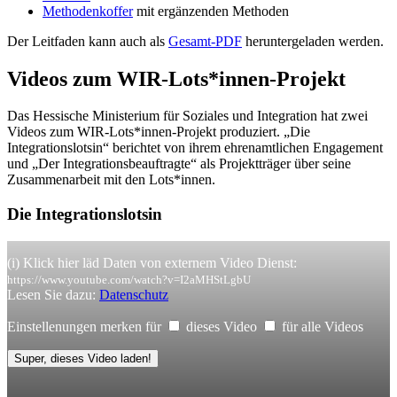
Methodenkoffer
mit ergänzenden Methoden
Der Leitfaden kann auch als
Gesamt-PDF
heruntergeladen werden.
Videos zum WIR-Lots*innen-Projekt
Das Hessische Ministerium für Soziales und Integration hat zwei
Videos zum WIR-Lots*innen-Projekt produziert. „Die
Integrationslotsin“ berichtet von ihrem ehrenamtlichen Engagement
und „Der Integrationsbeauftragte“ als Projektträger über seine
Zusammenarbeit mit den Lots*innen.
Die Integrationslotsin
(i) Klick hier läd Daten von externem Video Dienst:
https://www.youtube.com/watch?v=I2aMHStLgbU
Lesen Sie dazu:
Datenschutz
Einstellenungen merken für
dieses Video
für alle Videos
Super, dieses Video laden!