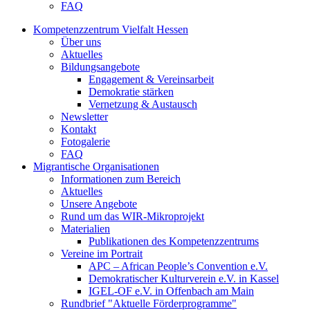
FAQ
Kompetenzzentrum Vielfalt Hessen
Über uns
Aktuelles
Bildungsangebote
Engagement & Vereinsarbeit
Demokratie stärken
Vernetzung & Austausch
Newsletter
Kontakt
Fotogalerie
FAQ
Migrantische Organisationen
Informationen zum Bereich
Aktuelles
Unsere Angebote
Rund um das WIR-Mikroprojekt
Materialien
Publikationen des Kompetenzzentrums
Vereine im Portrait
APC – African People’s Convention e.V.
Demokratischer Kulturverein e.V. in Kassel
IGEL-OF e.V. in Offenbach am Main
Rundbrief "Aktuelle Förderprogramme"