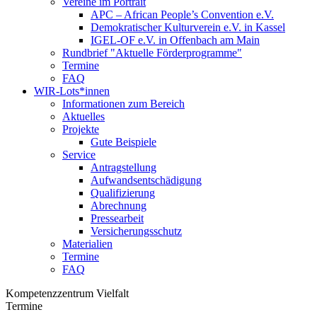
Vereine im Portrait
APC – African People’s Convention e.V.
Demokratischer Kulturverein e.V. in Kassel
IGEL-OF e.V. in Offenbach am Main
Rundbrief "Aktuelle Förderprogramme"
Termine
FAQ
WIR-Lots*innen
Informationen zum Bereich
Aktuelles
Projekte
Gute Beispiele
Service
Antragstellung
Aufwandsentschädigung
Qualifizierung
Abrechnung
Pressearbeit
Versicherungsschutz
Materialien
Termine
FAQ
Kompetenzzentrum Vielfalt
Termine