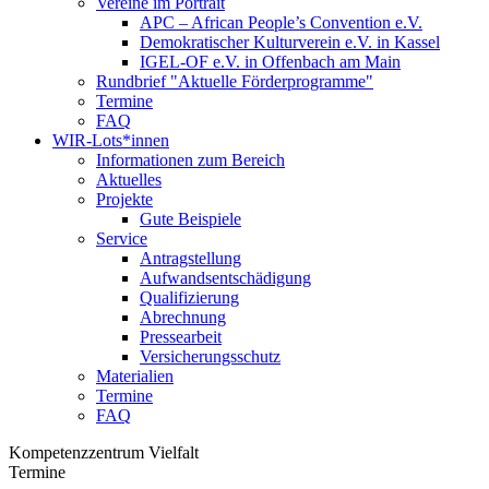
Vereine im Portrait
APC – African People’s Convention e.V.
Demokratischer Kulturverein e.V. in Kassel
IGEL-OF e.V. in Offenbach am Main
Rundbrief "Aktuelle Förderprogramme"
Termine
FAQ
WIR-Lots*innen
Informationen zum Bereich
Aktuelles
Projekte
Gute Beispiele
Service
Antragstellung
Aufwandsentschädigung
Qualifizierung
Abrechnung
Pressearbeit
Versicherungsschutz
Materialien
Termine
FAQ
Kompetenzzentrum Vielfalt
Termine