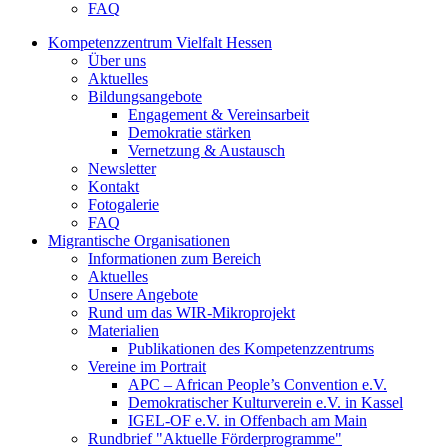
FAQ
Kompetenzzentrum Vielfalt Hessen
Über uns
Aktuelles
Bildungsangebote
Engagement & Vereinsarbeit
Demokratie stärken
Vernetzung & Austausch
Newsletter
Kontakt
Fotogalerie
FAQ
Migrantische Organisationen
Informationen zum Bereich
Aktuelles
Unsere Angebote
Rund um das WIR-Mikroprojekt
Materialien
Publikationen des Kompetenzzentrums
Vereine im Portrait
APC – African People’s Convention e.V.
Demokratischer Kulturverein e.V. in Kassel
IGEL-OF e.V. in Offenbach am Main
Rundbrief "Aktuelle Förderprogramme"