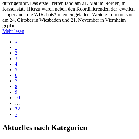
durchgeführt. Das erste Treffen fand am 21. Mai im Norden, in
Kassel statt. Hierzu waren neben den Koordinierenden der jeweilen
Träger auch die WIR-Lots*innen eingeladen. Weitere Termine sind
am 24. Oktober in Wiesbaden und 21. November in Viernheim
geplant.
Mehr lesen
«
1
2
3
4
5
6
7
8
9
10
…
32
»
Aktuelles nach Kategorien