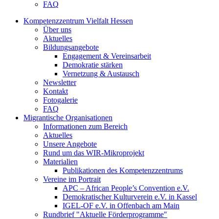
FAQ
Kompetenzzentrum Vielfalt Hessen
Über uns
Aktuelles
Bildungsangebote
Engagement & Vereinsarbeit
Demokratie stärken
Vernetzung & Austausch
Newsletter
Kontakt
Fotogalerie
FAQ
Migrantische Organisationen
Informationen zum Bereich
Aktuelles
Unsere Angebote
Rund um das WIR-Mikroprojekt
Materialien
Publikationen des Kompetenzzentrums
Vereine im Portrait
APC – African People’s Convention e.V.
Demokratischer Kulturverein e.V. in Kassel
IGEL-OF e.V. in Offenbach am Main
Rundbrief "Aktuelle Förderprogramme"