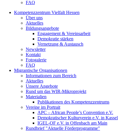
FAQ
Kompetenzzentrum Vielfalt Hessen
Über uns
Aktuelles
Bildungsangebote
Engagement & Vereinsarbeit
Demokratie stärken
Vernetzung & Austausch
Newsletter
Kontakt
Fotogalerie
FAQ
Migrantische Organisationen
Informationen zum Bereich
Aktuelles
Unsere Angebote
Rund um das WIR-Mikroprojekt
Materialien
Publikationen des Kompetenzzentrums
Vereine im Portrait
APC – African People’s Convention e.V.
Demokratischer Kulturverein e.V. in Kassel
IGEL-OF e.V. in Offenbach am Main
Rundbrief "Aktuelle Förderprogramme"