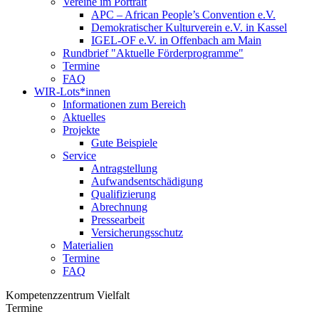
Vereine im Portrait
APC – African People’s Convention e.V.
Demokratischer Kulturverein e.V. in Kassel
IGEL-OF e.V. in Offenbach am Main
Rundbrief "Aktuelle Förderprogramme"
Termine
FAQ
WIR-Lots*innen
Informationen zum Bereich
Aktuelles
Projekte
Gute Beispiele
Service
Antragstellung
Aufwandsentschädigung
Qualifizierung
Abrechnung
Pressearbeit
Versicherungsschutz
Materialien
Termine
FAQ
Kompetenzzentrum Vielfalt
Termine