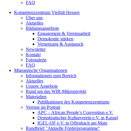
FAQ
Kompetenzzentrum Vielfalt Hessen
Über uns
Aktuelles
Bildungsangebote
Engagement & Vereinsarbeit
Demokratie stärken
Vernetzung & Austausch
Newsletter
Kontakt
Fotogalerie
FAQ
Migrantische Organisationen
Informationen zum Bereich
Aktuelles
Unsere Angebote
Rund um das WIR-Mikroprojekt
Materialien
Publikationen des Kompetenzzentrums
Vereine im Portrait
APC – African People’s Convention e.V.
Demokratischer Kulturverein e.V. in Kassel
IGEL-OF e.V. in Offenbach am Main
Rundbrief "Aktuelle Förderprogramme"