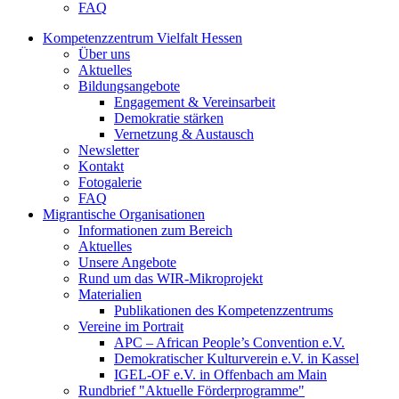
FAQ
Kompetenzzentrum Vielfalt Hessen
Über uns
Aktuelles
Bildungsangebote
Engagement & Vereinsarbeit
Demokratie stärken
Vernetzung & Austausch
Newsletter
Kontakt
Fotogalerie
FAQ
Migrantische Organisationen
Informationen zum Bereich
Aktuelles
Unsere Angebote
Rund um das WIR-Mikroprojekt
Materialien
Publikationen des Kompetenzzentrums
Vereine im Portrait
APC – African People’s Convention e.V.
Demokratischer Kulturverein e.V. in Kassel
IGEL-OF e.V. in Offenbach am Main
Rundbrief "Aktuelle Förderprogramme"