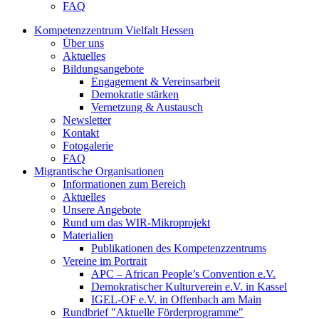
FAQ
Kompetenzzentrum Vielfalt Hessen
Über uns
Aktuelles
Bildungsangebote
Engagement & Vereinsarbeit
Demokratie stärken
Vernetzung & Austausch
Newsletter
Kontakt
Fotogalerie
FAQ
Migrantische Organisationen
Informationen zum Bereich
Aktuelles
Unsere Angebote
Rund um das WIR-Mikroprojekt
Materialien
Publikationen des Kompetenzzentrums
Vereine im Portrait
APC – African People’s Convention e.V.
Demokratischer Kulturverein e.V. in Kassel
IGEL-OF e.V. in Offenbach am Main
Rundbrief "Aktuelle Förderprogramme"