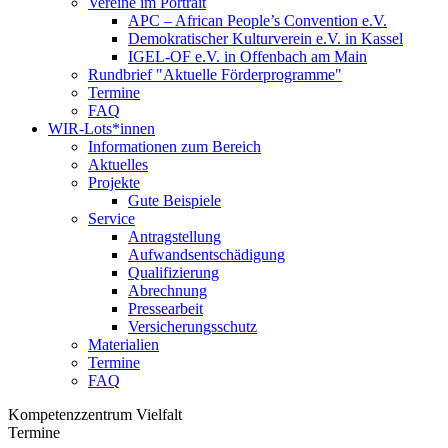
Vereine im Portrait
APC – African People’s Convention e.V.
Demokratischer Kulturverein e.V. in Kassel
IGEL-OF e.V. in Offenbach am Main
Rundbrief "Aktuelle Förderprogramme"
Termine
FAQ
WIR-Lots*innen
Informationen zum Bereich
Aktuelles
Projekte
Gute Beispiele
Service
Antragstellung
Aufwandsentschädigung
Qualifizierung
Abrechnung
Pressearbeit
Versicherungsschutz
Materialien
Termine
FAQ
Kompetenzzentrum Vielfalt
Termine