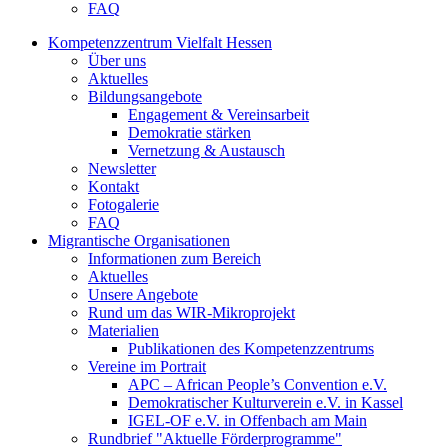
FAQ
Kompetenzzentrum Vielfalt Hessen
Über uns
Aktuelles
Bildungsangebote
Engagement & Vereinsarbeit
Demokratie stärken
Vernetzung & Austausch
Newsletter
Kontakt
Fotogalerie
FAQ
Migrantische Organisationen
Informationen zum Bereich
Aktuelles
Unsere Angebote
Rund um das WIR-Mikroprojekt
Materialien
Publikationen des Kompetenzzentrums
Vereine im Portrait
APC – African People’s Convention e.V.
Demokratischer Kulturverein e.V. in Kassel
IGEL-OF e.V. in Offenbach am Main
Rundbrief "Aktuelle Förderprogramme"