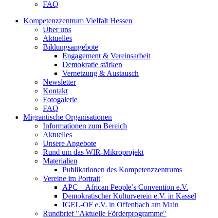
FAQ
Kompetenzzentrum Vielfalt Hessen
Über uns
Aktuelles
Bildungsangebote
Engagement & Vereinsarbeit
Demokratie stärken
Vernetzung & Austausch
Newsletter
Kontakt
Fotogalerie
FAQ
Migrantische Organisationen
Informationen zum Bereich
Aktuelles
Unsere Angebote
Rund um das WIR-Mikroprojekt
Materialien
Publikationen des Kompetenzzentrums
Vereine im Portrait
APC – African People’s Convention e.V.
Demokratischer Kulturverein e.V. in Kassel
IGEL-OF e.V. in Offenbach am Main
Rundbrief "Aktuelle Förderprogramme"