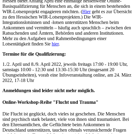
Hessen bietet Anfang April eine einmalige hessenweite Online-
Basisqualifizierung für Menschen an, die sich in einem bestehenden
WIR-Lotsenprojekt engagieren möchten. (
Hier
geht es zur Übersicht
zu den Hessischen WIR-Lotsenprojekten.) Die WIR-
Integrationslotsinnen und -lotsen unterstützen Menschen beim
Ankommen und vermitteln – häufig auch sprachlich – zwischen den
Ratsuchenden und Ämtern, Behörden und anderen Institutionen.
Mehr zu den Aufgaben und Rahmenbedingungen einer
Lotsentätigkeit finden Sie
hier
.
Termine für die Qualifizierung:
1./2. April und 8./9. April 2022, jeweils freitags 17:00 - 19:00 Uhr,
samstags 10:00 - 12:30 und 13:30-15:30 Uhr (insgesamt 20
Übungseinheiten), vorab eine Infoveranstaltung online, am 24. März
2022, 17-18 Uhr
Anmeldungen sind leider nicht mehr möglich.
Online-Workshop-Reihe "Flucht und Trauma"
Die Flucht ist geglückt, doch vieles ist geschehen. Die Menschen
sind psychisch stark belastet, viele von ihnen sind traumatisiert. Bei
den Ehrenamtlichen, die Geflüchtete beim Ankommen in
Deutschland unterstützen, tauchen oftmals verunsichernde Fragen