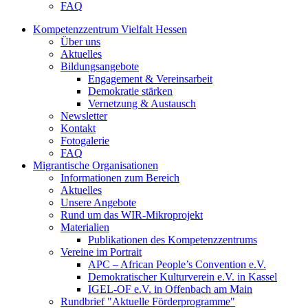
FAQ
Kompetenzzentrum Vielfalt Hessen
Über uns
Aktuelles
Bildungsangebote
Engagement & Vereinsarbeit
Demokratie stärken
Vernetzung & Austausch
Newsletter
Kontakt
Fotogalerie
FAQ
Migrantische Organisationen
Informationen zum Bereich
Aktuelles
Unsere Angebote
Rund um das WIR-Mikroprojekt
Materialien
Publikationen des Kompetenzzentrums
Vereine im Portrait
APC – African People’s Convention e.V.
Demokratischer Kulturverein e.V. in Kassel
IGEL-OF e.V. in Offenbach am Main
Rundbrief "Aktuelle Förderprogramme"